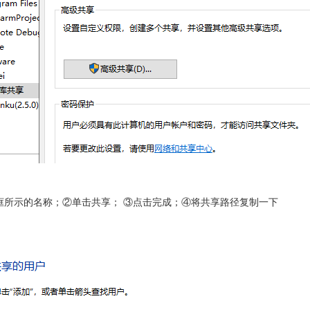
框所示的名称；②单击共享； ③点击完成；④将共享路径复制一下