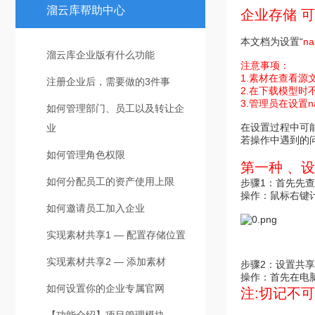
溜云库帮助中心
企业存储 可
本文档为设置“
n
溜云库企业版有什么功能
注意事项：
1.素材在查看
注册企业后，需要做的3件事
2.在下载模型时
3.管理员在设置
如何管理部门、员工以及转让企
在设置过程中可
业
若操作中遇到的问题
如何管理角色权限
第一种 、
如何分配员工的资产使用上限
步骤1：首先先
操作：鼠标右键计
如何邀请员工加入企业
实现素材共享1 — 配置存储位置
实现素材共享2 — 添加素材
步骤2：设置共
操作：首先在电
如何设置你的企业专属官网
注:切记不