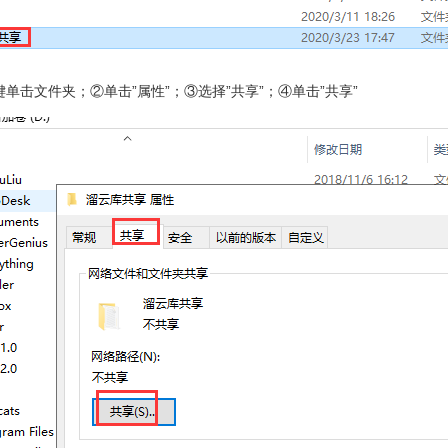
单击文件夹；②单击”属性”；③选择”共享”；④单击”共享”