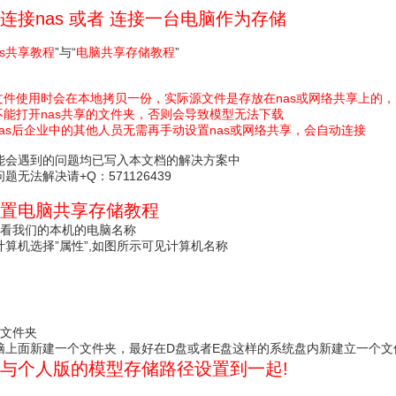
连接nas 或者 连接一台电脑作为存储
as共享教程
”与“
电脑共享存储教程
”
源文件使用时会在本地拷贝一份，实际源文件是存放在nas或网络共享上的
不能打开nas共享的文件夹，否则会导致模型无法下载
nas后企业中的其他人员无需再手动设置nas或网络共享，会自动连接
能会遇到的问题均已写入本文档的解决方案中
无法解决请+Q：571126439
设置电脑共享存储教程
查看我们的本机的电脑名称
算机选择”属性”,如图所示可见计算机名称
享文件夹
脑上面新建一个文件夹，最好在D盘或者E盘这样的系统盘内新建立一个文
可与个人版的模型存储路径设置到一起!