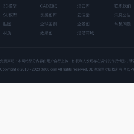
3D模型
CAD图纸
溜云库
联系我们
SU模型
灵感图库
云渲染
消息公告
贴图
全球案例
全景图
常见问题
材质
效果图
溜溜商城
免责声明：本网站部分内容由用户自行上传，如权利人发现存在误传其作品情形，请
Copyright © 2010 - 2023 3d66.com All rights reserved. 3D溜溜网 ©版权所有
粤ICP