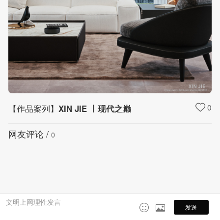
0
【作品案列】
XIN JIE 丨现代之巅

网友评论 /
0
文明上网理性发言


发送