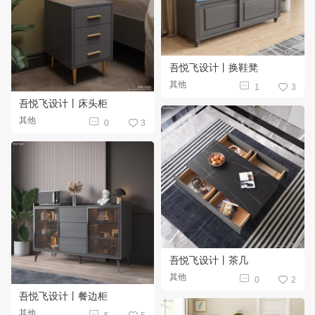
吾悦飞设计丨换鞋凳
其他

1
3

吾悦飞设计丨床头柜
其他

0
3

吾悦飞设计丨茶几
其他

0
2

吾悦飞设计丨餐边柜
其他
