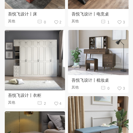
吾悦飞设计丨床
吾悦飞设计丨电竞桌
其他
其他


0
2
1
3


吾悦飞设计丨梳妆桌
其他

0
3

吾悦飞设计丨衣柜
其他

2
4
